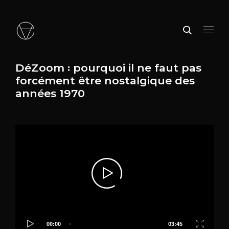
DéZoom ꞉ pourquoi il ne faut pas
forcément être nostalgique des
années 1970
Video
Player
00:00
03:45