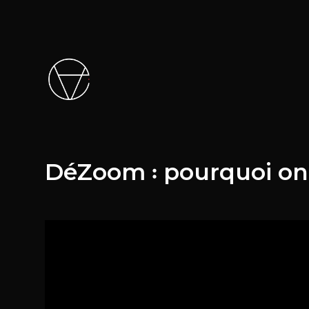
DéZoom ꞉ pourquoi on n
Video
Player