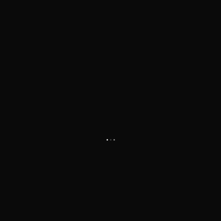
.
.
.