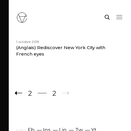
1 octobre 2018
(Anglais) Rediscover New York City with
French eyes
2
2
Fb
.
Ins
.
Lin
.
Tw
.
Yt
.
Follow